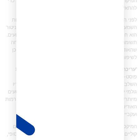
המיקרופון צריכה לעשות בצורה מסודרת ובהתאמה אישית, כדי
להתאים לקול הדובר ולאקוסטיקה של החדר.
לפני ההקלטה מתבצעת בדיקת סאונד כדי להתאים את רמות
השמע ולמזער רעשי רקע ועיוותים. לאורך כל זמן ההקלטה, ניטור
הוא חיוני כדי לתפוס כל בעיה טכנית או חוסר עקביות בביצועים.
תשומת הלב הקפדנית הזו לפרטים במהלך ההקלטה מבטיחה
שהאודיו שנתפס הוא באיכות הגבוהה ביותר האפשרית, ומוכן
לשיפורים בפוסט-פרודקשן.
'עריכת פוסט-פרודקשן' – יש לכם את זה בעברית?
עריכת
פוסט-פרודקשן היא כל מה שקורא אחרי שלב ההקלטה. זה
השלב שבו הפודקאסט עובר עריכה ומקבל צורה, והופך אודיו
גולמי למוצר סופי מלוטש. השלב הראשון כולל גזירה של קטעים
מיותרים והסרת רעשים או הפסקות לא רצויות. לאחר מכן, רמות
האודיו מותאמות כדי להבטיח שקולות וצלילים יהיו ברורים
ועקביים לאורך כל הפרק.
המיקס משלב אז אלמנטים אודיו שונים, כמו מוזיקה ואפקטים
קוליים, ומאזן אותם כדי לשפר את חוויית ההאזנה. השלב הסופי,