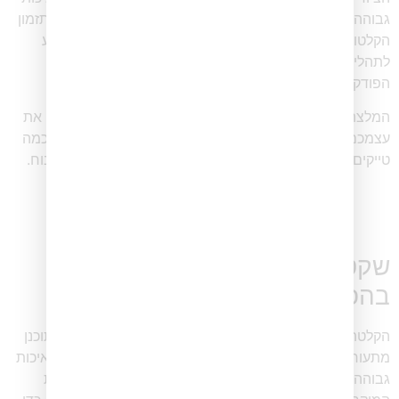
גבוהה. בנוסף, תיאום עם אורחים, הכנת שאלות לראיונות ותזמון
הקלטות הם שלבים חיוניים. תכנון קפדני זה מכין את הקרקע
לתהליך הקלטה חלק ולבסוף תורם לאיכות הכוללת של
הפודקאסט ולמעורבות המאזינים.
המלצה: כדאי להתאמן בבית לפני שמגיעים לאולפן. הקליטו את
עצמכם והקשיבו לתוצאה. בדרך כלל תגלו שנדרשים כמה וכמה
טייקים כדי להגיע לסגנון ולטונציה שאתם מרגישים איתם בנוח.
שקט מקליטים – שלב ההקלטה
בהפקת פודקאסט מקצועי
הקלטה היא שלב קריטי בהפקת פודקאסט, שבו התוכן המתוכנן
מתעורר לחיים. אולפנים מקצועיים מצוידים במיקרופונים באיכות
גבוהה ובבידוד אקוסטי כדי ללכוד שמע ברור ומאוזן. הגדרת