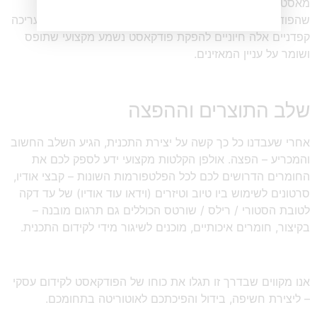
מאסטרינג, ממטב את איכות הסאונד הכללית, ומבטיח
שהפודקאסט ישמע נהדר בכל פלטפורמות ההאזנה. שלבי עריכה
קפדניים אלה חיוניים להפקת פודקאסט נשמע מקצועי שתופס
ושומר על עניין המאזינים.
שלב התוצרים וההפצה
אחרי שעבדנו כל כך קשה על יצירת התכנית, הגיע השלב החשוב
והמכריע – הפצה. אולפן הקלטות מקצועי ידע לספק לכם את
החומרים הדרושים לכם לכל הפלטפורמות השונות – קבצי אודיו,
סרטונים לשימוש ביו טיוב וטיזרים (וידאו עוד אודיו) של עד דקה
לטובת הסטורי / רילס / שורטס הכוללים גם תרגום מובנה –
בקיצור, חומרים איכותיים, מוכנים לשיגור מידי לקידום התכנית.
אנו מקווים שבדרך זו תגלו את כוחו של הפודקאסט לקידום עסקי
– ליצירת חשיפה, בידול והפיכתכם לאוטוריטה בתחומכם.