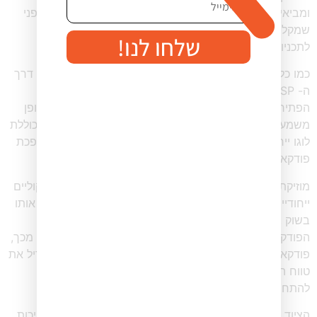
ומביאים איתכם הרבה ידע לשולחן ועדיין יש הרבה לתכנן לפני
שמקליטים. צריך לעבוד על המיתוג, המסרים, על החלוקה
שלחו לנו!
לתכניות – במה מתרכזים בכל פרק – ועל אופן ההגשה.
כמו כל מותג, גם את התכנית צריך למתג, החל מהקונספט, דרך
ה- USP וכלה במיתוג הגרפי של הלוגו והחתימה הקולית –
הפתיח. מיתוג הוא כלי רב עוצמה בפודקאסט, המשפיע באופן
משמעותי על תפיסת הקהל ומעורבותו. זהות מותג חזקה, הכוללת
לוגו ייחודי, ערכת צבעים עקבית ועטיפת אלבום מרתקת, הופכת
פודקאסט למוכר ובלתי נשכח בקלות.
מוזיקת אינטרו ואאוטרו מותאמת אישית, יחד עם אפקטים קוליים
ייחודיים, מבססים עוד יותר את זהות הפודקאסט ומבדילים אותו
בשוק צפוף. מיתוג יעיל מעביר את האישיות והערכים של
הפודקאסט, ומושך מאזינים המזדהים עם המסר שלו. יתרה מכך,
פודקאסט ממותג היטב מטפח נאמנות ומעודד שיתוף, ומגדיל את
טווח ההגעה וההשפעה שלו. במהותו, מיתוג אסטרטגי חיוני
להתחברות לקהל היעד ולהשגת הצלחה לטווח ארוך.
הציוד והאולפן הנכונים היא קריטית כדי להבטיח הקלטה באיכות