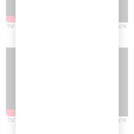
איציק עוז – עונה 2-פרק 1#: התכונות החשובות של
כל איש מכירות מצליח
איציק עוז – פרק #11: חמשת השרירים של כל בעל
עסק מצליח!