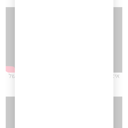
איציק עוז – פרק #10: זאב בודד – התמודדות של
בעל עסק