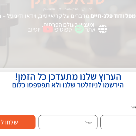
בית
פודקאסטים
סנאפ טוק
//
//
מפל ודוד פלג-חיים
מדברים על קריאייטיב, וידאו ודיגיטל – 
ומעניין בעולם הפרסום.
אתר
ספוטיפי
יוטיוב
הערוץ שלנו מתעדכן כל הזמן!
הירשמו לניוזלטר שלנו ולא תפספסו כלום
וור
שלחו לנ