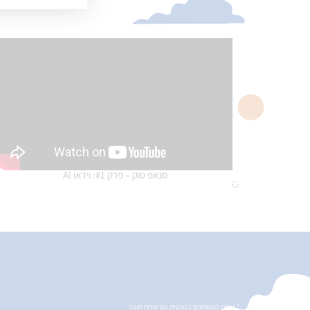
סנאפ טוק – פרק #1: וידאו AI
* שדות המסומנים בכוכבית הם שדות חובה