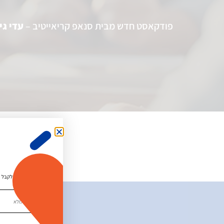
פודקאסט חדש מבית סנאפ קריאייטיב –
עדי גי
מאשר.ת לקבל די