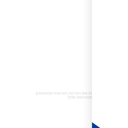
358: איך בונים את הצוות ואת התרבות הארגונית שמתאימים
לסטארטאפ שלנו?