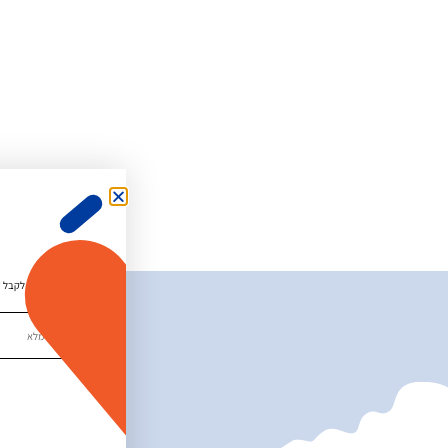
מאשר.ת לקבל די
ס