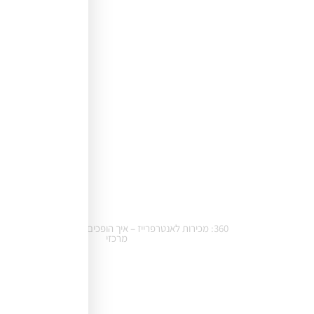
360: מכירות לאנטרפרייז – איך הופכים מכרזים למנוע צמיחה
מרכזי