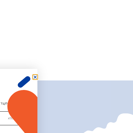
מאשר.ת לקבל די