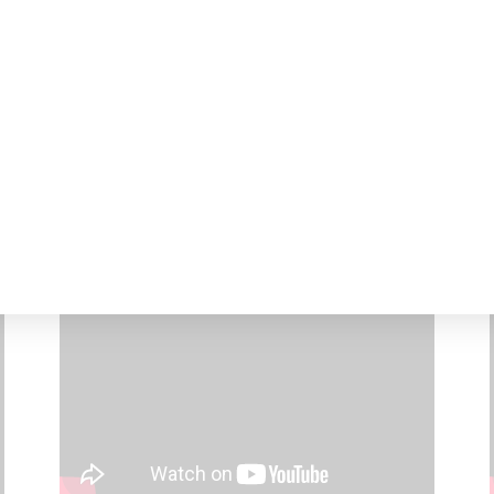
חדשות הדיגיטל לניהול שיווק – מה אסור לפספס באפריל 2025?