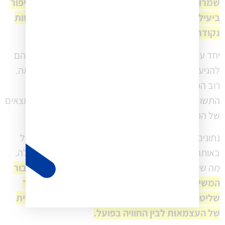
שמרוויחים יותר מעבודה כשכיר עשוי להצביע על שיפור
ביעילות אצל חלק מהעצמאים, ולא רק על התאוששות
נקודתית. אולי בזכות השימוש ב AI.
יחד עם זאת, רק 32.5% דיווחו שהעצמאות מאפשרת להם
להגיע לרמת ההכנסה שאליה שאפו במידה רבה או מלאה.
רוב המשיבים נמצאים באמצע: "במידה מסוימת" היא
התשובה השכיחה ביותר. אחוז זה מהווה ירידה מול הממצאים
של הסקרים הקודמים.
נתונים דומים ראינו גם בקרב עסקים בתחילת דרכם אבל
באותה המידה גם בקרב עסקים ותיקים – 10 שנים ומעלה.
מה שעשוי להראות
כי הערך המרכזי של העצמאות עבור
המשיבים הוא לאו דווקא מקסום הכנסה, אלא בעיקר
שליטה וגמישות. זהו פער חשוב בין ההבטחה הכלכלית
של העצמאות לבין החוויה בפועל.