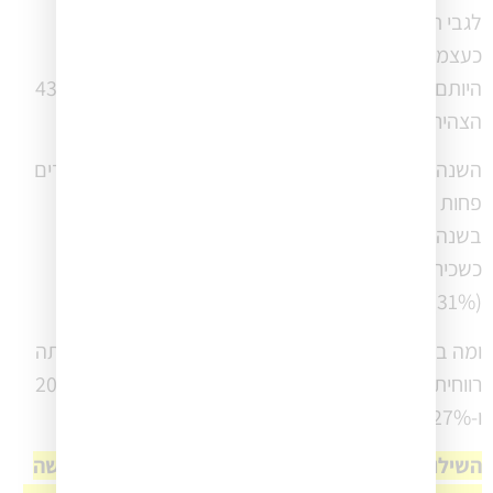
לגבי תפיסת האיזון בין עבודה לחיים אישיים שהעבודה
כעצמאי מאפשרת – 56% טענו שהם חווים איזון בזכות
היותם עצמאים. זו בהחלט עלייה מול 2025 שבה רק 43%
הצהירו זאת, וקצת פחות מ 2024 (60%).
השנה אנו רואים גם שיותר עצמאים מרגישים שהם עובדים
פחות שעות ביום מאשר אם היו שכירים (41% מול 26%
בשנה שעברה) ושהם גם מרוויחים יותר משהיו מרוויחים
כשכיר בתפקיד דומה (48%) בהשוואה לשנה שעברה
(31%).
ומה בנוגע להכנסה? 40% מהמשיבים ציינו כי השנה הייתה
רווחית יותר משנה שעברה. זאת לעומת 37% בשנת 2025
ו-27% בשנת 2024. בהחלט מגמה אופטימית וחיובית.
השילוב של פחות שעות עבודה יחד עם עלייה בתחושה