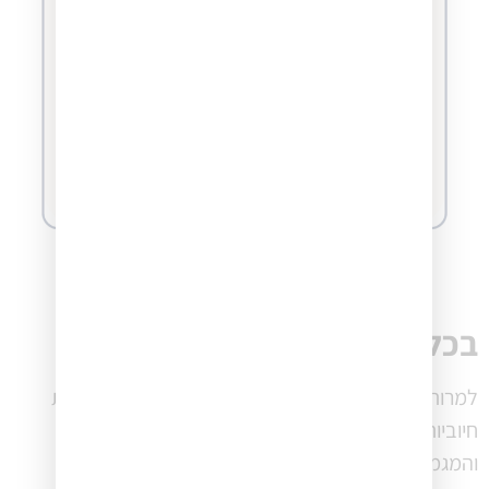
בכל זאת הגענו – למרות הכל
למרות התקופה המאתגרת, הסקר מציג גם כמה מגמות
חיוביות ואופטימיות לגבי מצבם של העסקים בישראל
והמגמה המשתפרת מאז השקנו את הסקר ב-2024.