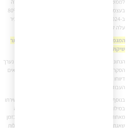
לממש את עצמי' עדיין הוביל את רשימת הסיבות לבחירה
בעצמאות (70%), אך בירידה לעומת 83% ב-2025 ו-80%
ב-2024. במקביל, הרצון להרוויח יותר ממשכורת של שכיר
עלה ל־42% (לעומת 34% ו־27% בשנים קודמות).
המגמה ברורה: פחות אידיאליזם ומימוש עצמי — יותר
שיקולי נוחות וכדאיות כלכלית.
הנתונים הללו מקבלים הקשר נוסף לאור התקופה שבה נערך
הסקר: במהלך מלחמת “שאגת הארי”, כ־60% מהעצמאים
דיווחו על ירידה בתפוקה או עצירה כמעט מוחלטת של
העבודה, וכ־23% לא עבדו כלל.
בנוסף, חלק מהמשיבים (13% ממשיבי הסקר) ציינו כי שירתו
במילואים במהלך השנים האחרונות. נתון הגבוה בהרבה
מאחוז משרתי המילואים באוכלוסייה הכללית (2-3%). בזמן
שאגת הארי רק 32% בקרב משרתי מילואים ציינו התנהלות