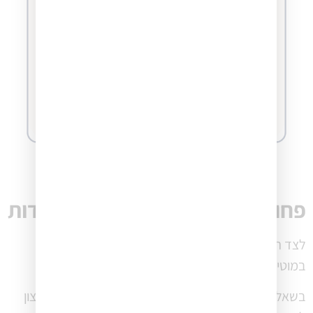
פחות מימוש עצמי — יותר הישרדות
לצד הפער הטכנולוגי, הסקר מצביע גם על שינוי עמוק
במוטיבציה לעצמאות.
בשאלה
"מה הסיבה שבגללה נהיית עצמאי/ת?"
'הרצון