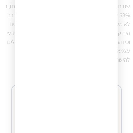
שגרתית, או כ 75% תפוקה (מול 44% בקרב לא משרתים), ו
68% עבדו ב-50% או פחות, או כמעט לא (מול 56% בקרב
לא משרתים). הנתונים האלה מראים שלמשרתי המילואים
היה קשה יותר להתנהל עסקית בזמן המלחמה, באופן טבעי
וכידוע נתון שמחדד עוד יותר את חוסר הוודאות שבו פועלים
עצמאים כיום. במציאות כזו, המעבר ממימוש עצמי
להישרדות אינו מפתיע — אלא כמעט מתבקש.