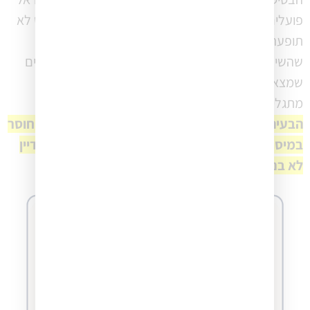
פועלים ללא תשתית ניהולית דיגיטלית בסיסית. וזו ממש לא
תופעה שאופיינית לעסקים בתחילת דרכם – העצמאים
שהשיבו לסקר ברובם אינם עצמאים חדשים ולכן הפערים
שמצאנו בסקר, במיוחד בשימוש במערכות טכנולוגיות,
מתגלים כתופעה המתאפיינת גם בקרב עסקים ותיקים.
הבעיה של עצמאים בישראל אינה חוסר ידע — אלא חוסר
במיסוד.
רבים יודעים לאן הם רוצים להתקדם, אך עדיין
לא בנו את התשתית שתאפשר להם להגיע לשם
.